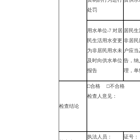
处罚
用水单位-7 对居
居民生
民生活用水变更
非居民
为非居民用水未
户应当
及时向供水单位
告，纳
报告
理，单
□合格 □不合格
检查人意见：
检查结论
执法人员：
证号：