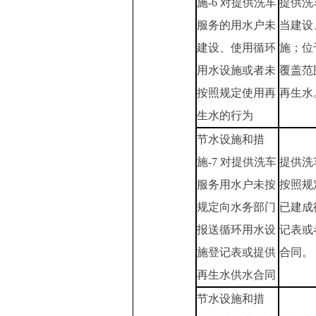
施-6 对提供洗车
提供洗
服务的用水户未
当建设
建设、使用循环
施；位
用水设施或者未
覆盖范
按照规定使用再
再生水
生水的行为
节水设施和措
施-7 对提供洗车
提供洗
服务用水户未按
按照规
规定向水务部门
已建成
报送循环用水设
记表或
施登记表或提供
合同。
再生水供水合同
节水设施和措