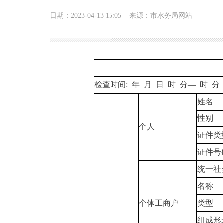
日期：2023-04-13 15:05
来源：市水务局网站
检查时间: 年 月 日 时 分— 时 分
姓名
性别
个人
证件类
证件号
统一社
名称
个体工商户
类型
组成形