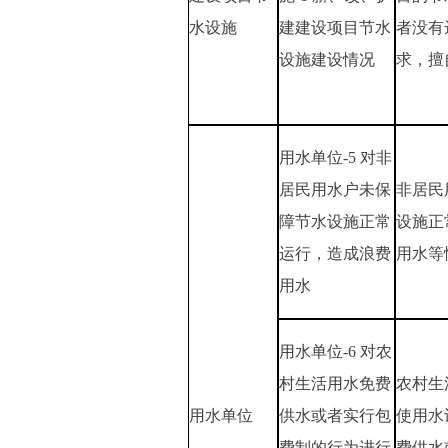
水设施
建建设项目节水
者没有
设施建设情况
求，擅
用水单位-5 对非
居民用水户未保
非居民
障节水设施正常
设施正
运行，造成浪费
用水等
用水
用水单位-6 对农
村生活用水免费
农村生
用水单位
供水或者实行包
使用水
费制的行为进行
费供水