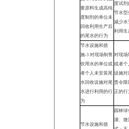
度试剂
要原料生成高纯
节水型
度制剂的单位未
减少水
回收利用生产后
利用生
的尾水的行为
节水设施和措
施-3 对现场制售
对现场
饮用水的单位或
或者个
者个人未安装尾
设施对
水回收设施对尾
责令限
水进行利用的行
正的行
为
园林绿
灌、微
节水设施和措
式；不