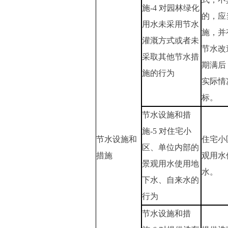
施-4 对园林绿化
的，应
用水未采用节水
施，并
灌溉方式或者未
节水改
采取其他节水措
期满后
施的行为
实际情
标。
节水设施和措
施-5 对住宅小
节水设施和
住宅小
区、单位内部的
措施
观用水
景观用水使用地
水。
下水、自来水的
行为
节水设施和措