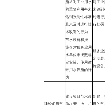
施-8 对工业用水
对工业
的重复利用率未
未达到
达到强制性标准
时进行
且未及时进行技
行处罚
术改造的行为
节水设施和措
施-9 对服务业用
服务业
水单位未按照规
定安装
定安装、使用循
施设备
环用水设施的行
为
建设项目节水设
新建、
建设项目节
施-1 新、改、扩
目的节