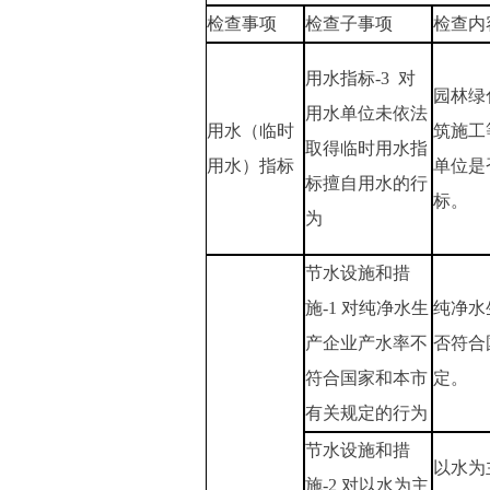
检查事项
检查子事项
检查内
用水指标-3 对
园林绿
用水单位未依法
用水（临时
筑施工
取得临时用水指
用水）指标
单位是
标擅自用水的行
标。
为
节水设施和措
施-1 对纯净水生
纯净水
产企业产水率不
否符合
符合国家和本市
定。
有关规定的行为
节水设施和措
以水为
施-2 对以水为主