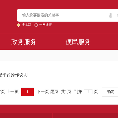
搜本网
一网通查
政务服务
便民服务
息平台操作说明
首页 上一页
下一页 尾页
共1页
到第
页
1
确定