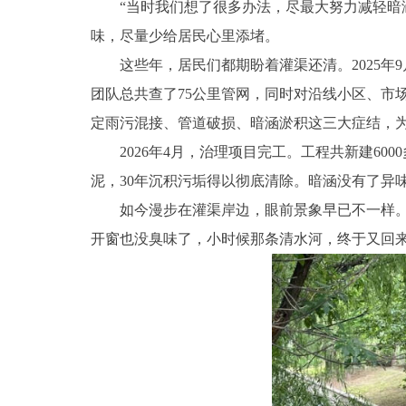
“当时我们想了很多办法，尽最大努力减轻暗
味，尽量少给居民心里添堵。
这些年，居民们都期盼着灌渠还清。2025
团队总共查了75公里管网，同时对沿线小区、市
定雨污混接、管道破损、暗涵淤积这三大症结，
2026年4月，治理项目完工。工程共新建60
泥，30年沉积污垢得以彻底清除。暗涵没有了异味
如今漫步在灌渠岸边，眼前景象早已不一样
开窗也没臭味了，小时候那条清水河，终于又回来