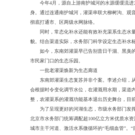
今年4月，源自上游南护城河的水源缓缓流
身。通过连通南护城河，灌渠串联大柳树沟、观
彻底打通市、区两级水网脉络。
同时，常态化补水还能有效补充渠系生态水
貌。结合渠道实际，水务部门科学设定生态补水标准
如今，东南郊灌渠早已告别昔日干涸、黑臭
市民家门口的生态乐园。
一批老灌渠焕新为生态廊道
东南郊灌渠生态复苏并非个案。李述介绍，
会根据时令变化调节水位，在灌溉用水期，渠道
整，农灌渠系的灌溉功能基本退出历史舞台，目
为了呈现更好的河湖生态，市级水务部门发挥
北京市水务部门统筹调配超100亿立方米优质水
城市主干河道、激活水系微循环的“毛细血管”。“