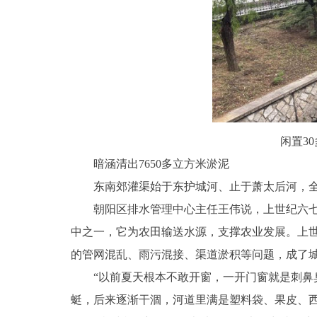
闲置3
暗涵清出7650多立方米淤泥
东南郊灌渠始于东护城河、止于萧太后河，全长1
朝阳区排水管理中心主任王伟说，上世纪六
中之一，它为农田输送水源，支撑农业发展。上
的管网混乱、雨污混接、渠道淤积等问题，成了城
“以前夏天根本不敢开窗，一开门窗就是刺鼻
蜓，后来逐渐干涸，河道里满是塑料袋、果皮、