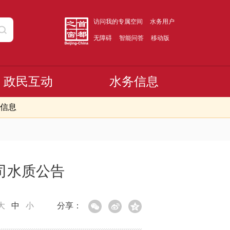
访问我的专属空间
水务用户
无障碍
智能问答
移动版
政民互动
水务信息
信息
司水质公告
大
中
小
分享：