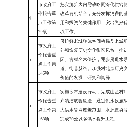
市政府工
把实施扩大内需战略同深化供给
作报告重
改革有机结合，充分发挥消费的
4
点工作第
用和投资的关键作用，突出做好
79项
项工作。
保护好老城整体空间格局及老城
市政府工
补和恢复历史文化街区风貌，推
作报告重
5
园、古树名木保护，逐步贯通水
点工作第
道、街巷脉络。加强对北京历史
146项
价值的发掘、研究和阐释。
市政府工
实施乡村建设行动，完成山区村1.
作报告重
户清洁取暖改造，通过供水设施
6
点工作第
大供水管网覆盖范围、水源置换
168项
完成30处城乡供水提升工程。