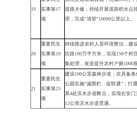
19
实事第17
道路大修；持续开展道路积水点
项
理，完成“清管”10000公里以上。
重要民生
持续推进农村人居环境整治，建
20
实事第19
坊路100万平方米，实现150个村
项
集处理，改造提升农村户厕1000
建设100公里森林步道；在具备条
重要民生
公园实施“减围栏、促联通”；打
21
实事第23
系4处滨水步道断点，实现右安门
项
12公里滨水步道贯通。