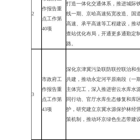
打造一体化交通体系，推进城际
作报告重
2
线一期、京哈高速拓宽改造、国道
点工作第
高速、承平高速等工程建设，推
40项
查站优化布局，开通更多通勤定
路。
深化京津冀污染联防联控联治和
市政府工
共建，推动永定河平原南段（一
作报告重
主体完工，深入推进密云水库水
3
点工作第
同行动、官厅水库生态修复和库
43项
护，研究建立京冀水源保护林经
策机制，推动环京绿色生态带建