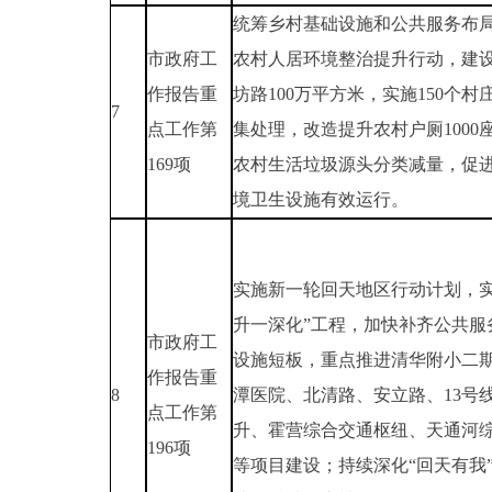
统筹乡村基础设施和公共服务布
市政府工
农村人居环境整治提升行动，建
作报告重
坊路100万平方米，实施150个村
7
点工作第
集处理，改造提升农村户厕1000
169项
农村生活垃圾源头分类减量，促
境卫生设施有效运行。
实施新一轮回天地区行动计划，实
升一深化”工程，加快补齐公共服
市政府工
设施短板，重点推进清华附小二
作报告重
8
潭医院、北清路、安立路、13号
点工作第
升、霍营综合交通枢纽、天通河
196项
等项目建设；持续深化“回天有我