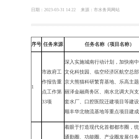
日期：2023-03-31 14:22
来源：市水务局网站
序号
任务来源
任务名称（项目名称）
深入实施城南行动计划，加快南中
市政府工
文化科技园、临空经济区航空总部
作报告重
京大熊猫科研繁育基地、乐高主题
1
点工作第
丽泽金融商务区、南水北调大兴支
33项
套水厂、口腔医院迁建项目等建设
顺丰华北物流基地等重点项目建成
着眼于打造现代化首都都市圈，统
通勤圈、功能圈、产业圈发展任务