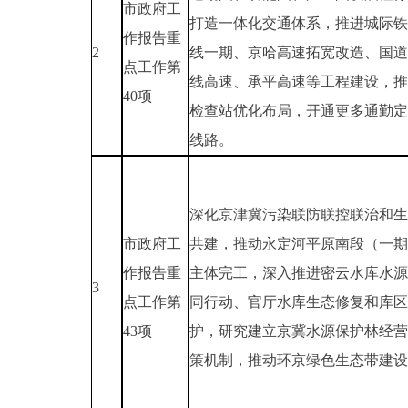
市政府工
打造一体化交通体系，推进城际铁
作报告重
2
线一期、京哈高速拓宽改造、国道1
点工作第
线高速、承平高速等工程建设，推
40项
检查站优化布局，开通更多通勤定
线路。
深化京津冀污染联防联控联治和生
市政府工
共建，推动永定河平原南段（一期
作报告重
主体完工，深入推进密云水库水源
3
点工作第
同行动、官厅水库生态修复和库区
43项
护，研究建立京冀水源保护林经营
策机制，推动环京绿色生态带建设