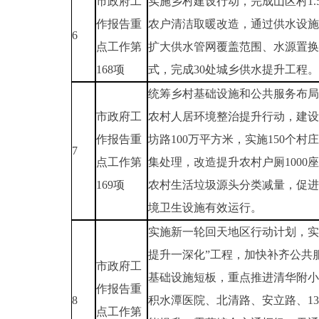
市政府工
实施乡村建设行动，完成山区村1.
作报告重
农户清洁取暖改造，通过供水设施
6
点工作第
扩大供水管网覆盖范围、水源置换
168项
式，完成30处城乡供水提升工程。
统筹乡村基础设施和公共服务布局
市政府工
农村人居环境整治提升行动，建设
作报告重
坊路100万平方米，实施150个村
7
点工作第
集处理，改造提升农村户厕1000
169项
农村生活垃圾源头分类减量，促进
境卫生设施有效运行。
实施新一轮回天地区行动计划，实
提升一深化”工程，加快补齐公共
市政府工
基础设施短板，重点推进清华附小
作报告重
8
积水潭医院、北清路、安立路、1
点工作第