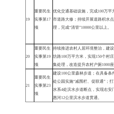
重要民生
优化交通基础设施，完成100万平
19
实事第17
市道路大修；持续开展道路积水点
项
理，完成“清管”10000公里以上。
重要民生
持续推进农村人居环境整治，建设
20
实事第19
坊路100万平方米，实现150个村
项
集处理，改造提升农村户厕1000
建设100公里森林步道；在具备条件
重要民生
处公园实施“减围栏、促联通”；
21
实事第23
水系4处滨水步道断点，实现右安
项
惠河12公里滨水步道贯通。