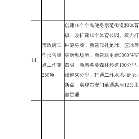
创建10个全民健身示范街道和体
镇，改扩建10个体育公园。着力打
市政府工
钟健身圈，新建70处足球、篮球
作报告重
身活动场所，新建或更新3000件
14
点工作第
器材，新增各类森林步道100公里
250项
绿道50公里，打通二环水系4处滨
断点，实现右安门至通惠河12公
道贯通。