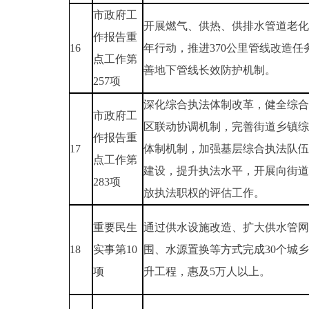
市政府工
开展燃气、供热、供排水管道老化
作报告重
16
年行动，推进370公里管线改造任
点工作第
善地下管线长效防护机制。
257项
深化综合执法体制改革，健全综合
市政府工
区联动协调机制，完善街道乡镇综
作报告重
17
体制机制，加强基层综合执法队伍
点工作第
建设，提升执法水平，开展向街道
283项
放执法职权的评估工作。
重要民生
通过供水设施改造、扩大供水管网
18
实事第10
围、水源置换等方式完成30个城
项
升工程，惠及5万人以上。