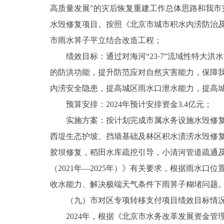
高质量发展”的灾后恢复重建工作总体思路和我
水毁修复项目。按照《北京市城市积水内涝防治及溢
市雨水箅子平立结合改造工程；
绩效目标：通过对海河“23·7”流域性特
的防洪功能，提升防范应对自然灾害能力，保障
内涝安全隐患，提高城区雨水口泄水能力，提高
预算安排：2024年预计安排资金3.4亿元；
实施方案：按计划完成市属水务设施水毁修
西堤生态护坡、挡墙基础及林区积水渍涝水毁修
胶坝修复，稻田水库疏挖引导，小清河管道疏通
（2021年—2025年）》有关要求，根据雨水
收水能力、解决极端天气条件下雨箅子糊堵问题
（九）市对区专项转移支付项目绩效目标情
2024年，根据《北京市水务改革发展资金管理办