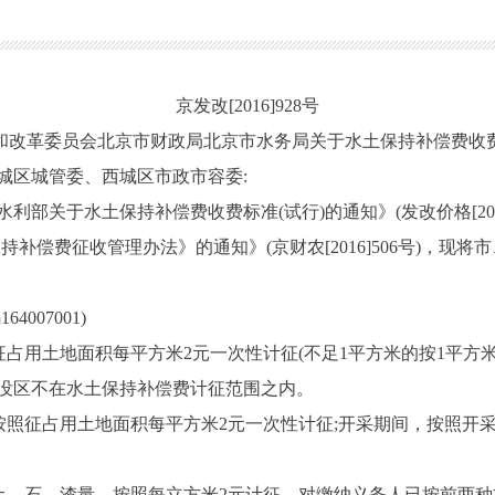
京发改[2016]928号
和改革委员会北京市财政局北京市水务局关于水土保持补偿费收
城区城管委、西城区市政市容委:
关于水土保持补偿费收费标准(试行)的通知》(发改价格[2014
补偿费征收管理办法》的通知》(京财农[2016]506号)，现
07001)
用土地面积每平方米2元一次性计征(不足1平方米的按1平方米
区不在水土保持补偿费计征范围之内。
照征占用土地面积每平方米2元一次性计征;开采期间，按照开采量
、石、渣量，按照每立方米2元计征。对缴纳义务人已按前两种