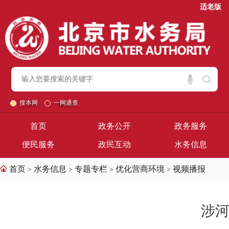
适老版
搜本网
一网通查
首页
政务公开
政务服务
便民服务
政民互动
水务信息
首页
水务信息
专题专栏
优化营商环境
视频播报
>
>
>
>
涉河