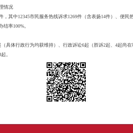
理情况
1件，其中12345市民服务热线诉求1269件（含表扬14件）、便民
办结率100%。
5起（具体行政行为均获维持）、行政诉讼6起（胜诉2起、4起尚
3起。