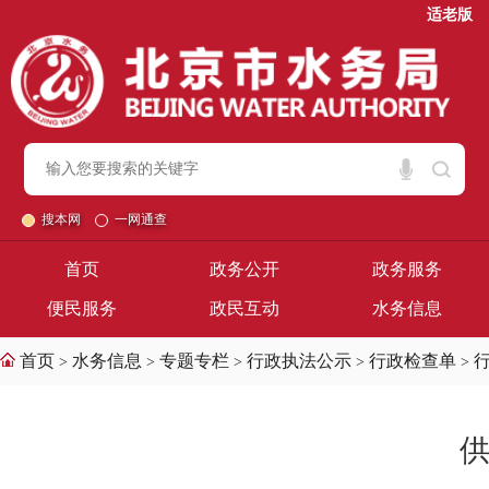
适老版
搜本网
一网通查
首页
政务公开
政务服务
便民服务
政民互动
水务信息
首页
水务信息
专题专栏
行政执法公示
行政检查单
>
>
>
>
>
供