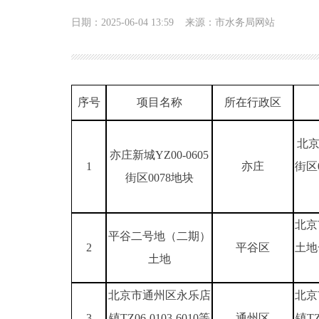
日期：2025-06-04 13:59
来源：市水务局网站
序号
项目名称
所在行政区
北京
亦庄新城YZ00-0605
1
亦庄
街区
街区0078地块
北京
平谷二号地（二期）
2
平谷区
土地
土地
北京市通州区永乐店
北京
3
镇TZ06-0103-6010等
通州区
镇T