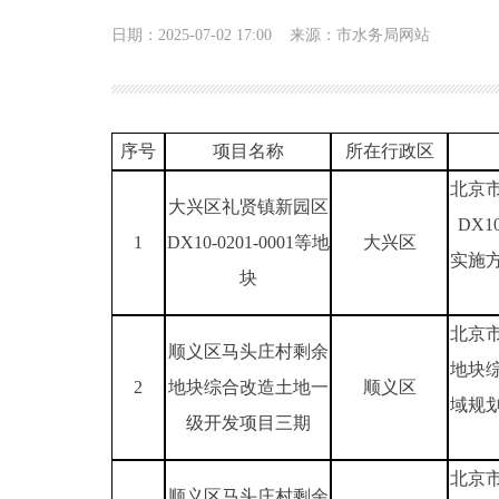
日期：2025-07-02 17:00
来源：市水务局网站
序号
项目名称
所在行政区
北京
大兴区礼贤镇新园区
DX1
1
DX10-0201-0001等地
大兴区
实施
块
北京
顺义区马头庄村剩余
地块
2
地块综合改造土地一
顺义区
域规
级开发项目三期
北京
顺义区马头庄村剩余