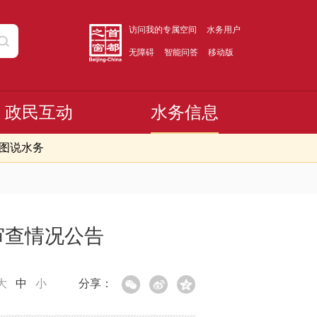
访问我的专属空间
水务用户
无障碍
智能问答
移动版
政民互动
水务信息
图说水务
审查情况公告
大
中
小
分享：