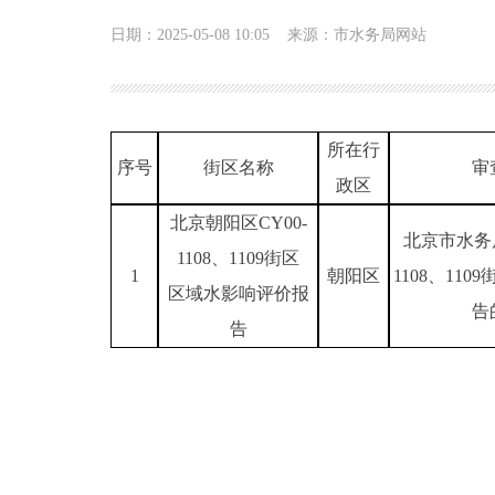
日期：2025-05-08 10:05
来源：市水务局网站
所在行
序号
街区名称
审
政区
北京朝阳区CY00-
北京市水务局
1108、1109街区
1
朝阳区
1108、11
区域水影响评价报
告
告