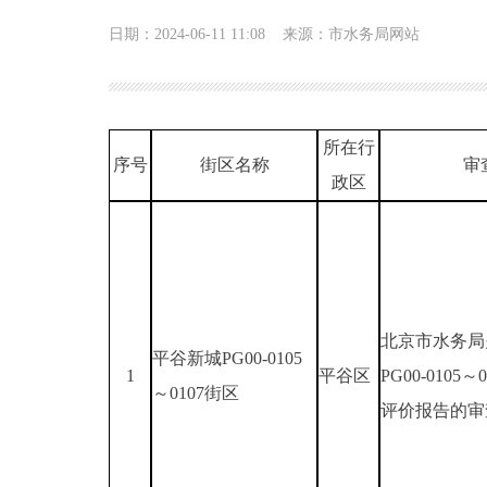
日期：2024-06-11 11:08
来源：市水务局网站
所在行
序号
街区名称
审
政区
北京市水务局
平谷新城PG00-0105
1
平谷区
PG00-010
～0107街区
评价报告的审