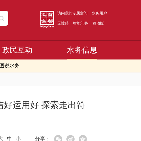
访问我的专属空间
水务用户
无障碍
智能问答
移动版
政民互动
水务信息
图说水务
结好运用好 探索走出符
大
中
小
分享：