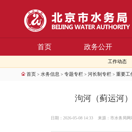
首页
政务公开
工作动态
首页
水务信息
专题专栏
河长制专栏
重要工
>
>
>
>
泃河（蓟运河）
日期：2026-05-08 14:33
来源：市水务局网