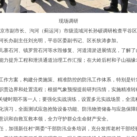
现场调研
，北京市副市长、泃河（蓟运河）市级流域河长孙硕调研检查平谷
河长办副主任刘光明，平谷区委副书记、区长狄涛参加。
儿寨石河、镇罗营石河等水毁修复、河道清淤进展情况，了解了
能力提升工程和泄洪通道治理工作汇报；在大岭后村和子山福缘
工作方案，构建分类施策、精准防控的防汛工作体系，特别是针
职责边界和处置流程；根据气象预报提前研判汛情，实施精准转
保关键时期不落一人；要强化实战演练，设置多元实战场景，全流
化演习，全面测试应急抢险设备功能、防汛物资储备与应急保障
意识和自救互救本领，全力守护群众生命财产安全。
任，加强新任村“两委”干部防汛业务培训，充分发挥老村干部经