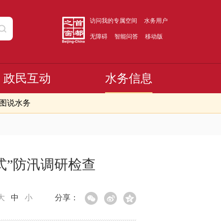
访问我的专属空间
水务用户
无障碍
智能问答
移动版
政民互动
水务信息
图说水务
式”防汛调研检查
大
中
小
分享：