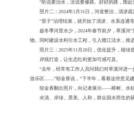
“听说要治水，没说要修路。好好的路，围起来
照片二：2024年1月31日，河道整治，清淤疏
“里子”治理结束，就开始了清淤、水系连通等
趁冬季河里水少，2024年春节前夕，草溪河“
物。同时建设水利引水工程，引入赣江活水，推
照片三：2025年11月20日，优化提升，植绿
岸线打造，让生态红利更加可感可及。
“去年，经常有工作人员问我们对草溪河进一步
游乐区……”邬金香说，“下半年，看着这些意见建
邬金香翻出照片，向记者展示——樟树、水杉成
水清、岸绿、景美、人和，群众因水而生的获