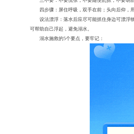
三不要：不要慌张；不要随便乱抓；不要胡乱
四步骤：屏住呼吸，双手在前；头向后仰，用
设法漂浮：落水后应尽可能抓住身边可漂浮物，
可帮助自己浮起，避免溺水。
溺水施救的5个要点，要牢记：