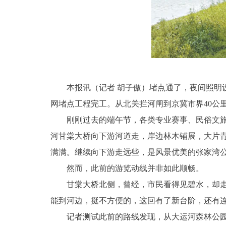
本报讯（记者 胡子傲）堵点通了，夜间照明设
网堵点工程完工。从北关拦河闸到京冀市界40公
刚刚过去的端午节，各类专业赛事、民俗文旅活
河甘棠大桥向下游河道走，岸边林木铺展，大片
满满。继续向下游走远些，是风景优美的张家湾
然而，此前的游览动线并非如此顺畅。
甘棠大桥北侧，曾经，市民看得见碧水，却走不
能到河边，挺不方便的，这回有了新台阶，还有
记者测试此前的路线发现，从大运河森林公园出