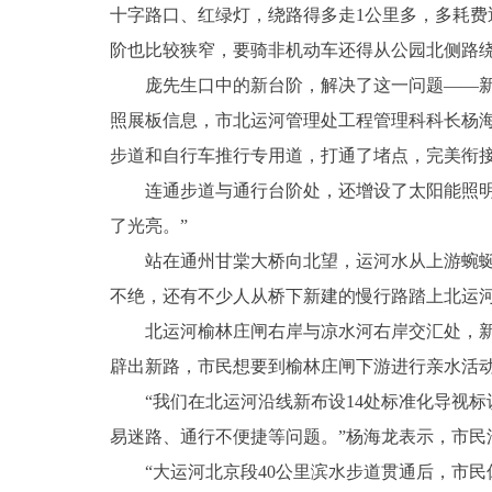
十字路口、红绿灯，绕路得多走1公里多，多耗费
阶也比较狭窄，要骑非机动车还得从公园北侧路
庞先生口中的新台阶，解决了这一问题——新台
照展板信息，市北运河管理处工程管理科科长杨海
步道和自行车推行专用道，打通了堵点，完美衔
连通步道与通行台阶处，还增设了太阳能照明灯
了光亮。”
站在通州甘棠大桥向北望，运河水从上游蜿蜒流
不绝，还有不少人从桥下新建的慢行路踏上北运
北运河榆林庄闸右岸与凉水河右岸交汇处，新旧
辟出新路，市民想要到榆林庄闸下游进行亲水活动
“我们在北运河沿线新布设14处标准化导视标
易迷路、通行不便捷等问题。”杨海龙表示，市
“大运河北京段40公里滨水步道贯通后，市民