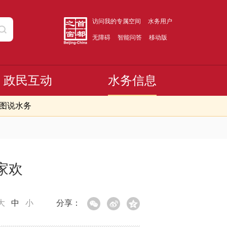
访问我的专属空间
水务用户
无障碍
智能问答
移动版
政民互动
水务信息
图说水务
家欢
大
中
小
分享：