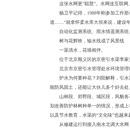
这张水网更“聪慧”。水网连互联网
杨卫平记得，1988年刚参加工作那
道……“就拿怀柔水库大坝来说，建设
自动化监测系统、雨水情遥测系统、
树与花辉映，输水线成了风景线
一渠清水，花墙相伴。
位于北京顺义区的京密引水渠李家史
北京市京密引水管理处水环境管理科
护水为何要种花？刘阳解释，引水渠
能防风固土，还能让大伙儿多个好去处
山林段、郊野段、城区段，风貌各不
划改善防护林树种单一的情况，形成上
以及节水教育，水渠的“文化味”也越来
从修建运行到接入南水北调大水网，京