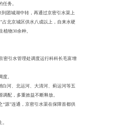
的任务。
来到团城湖中转，再通过京密引水渠上
水”占北京城区供水八成以上，自来水硬
生植物30余种。
京密引水管理处调度运行科科长毛富增
调度。
潮白河、北运河、大清河、蓟运河等五
水源调配，多重效益不断释放。
“源”连通，京密引水渠在保障首都供
上。