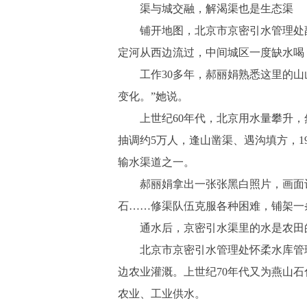
渠与城交融，解渴渠也是生态渠
铺开地图，北京市京密引水管理处副主
定河从西边流过，中间城区一度缺水喝
工作30多年，郝丽娟熟悉这里的山山
变化。”她说。
上世纪60年代，北京用水量攀升，然而
抽调约5万人，逢山凿渠、遇沟填方，1
输水渠道之一。
郝丽娟拿出一张张黑白照片，画面记
石……修渠队伍克服各种困难，铺架一
通水后，京密引水渠里的水是农田的“
北京市京密引水管理处怀柔水库管理
边农业灌溉。上世纪70年代又为燕山
农业、工业供水。