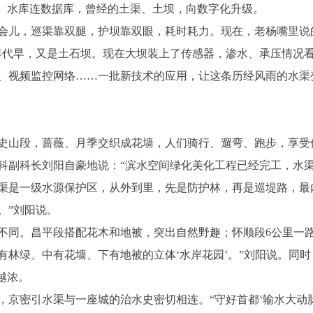
、水库连数据库，曾经的土渠、土坝，向数字化升级。
会儿，巡渠靠双腿，护坝靠双眼，耗时耗力。现在，老杨嘴里说
年代早，又是土石坝。现在大坝装上了传感器，渗水、承压情况看
视频监控网络……一批新技术的应用，让这条历经风雨的水渠
山段，蔷薇、月季交织成花墙，人们骑行、遛弯、跑步，享受
副科长刘阳自豪地说：“滨水空间绿化美化工程已经完工，水渠
是一级水源保护区，从外到里，先是防护林，再是巡堤路，最内
。”刘阳说。
同。昌平段搭配花木和地被，突出自然野趣；怀顺段6公里一路
有林绿、中有花墙、下有地被的立体‘水岸花园’。”刘阳说。同
越浓。
密引水渠与一座城的治水史密切相连。“守好首都‘输水大动脉