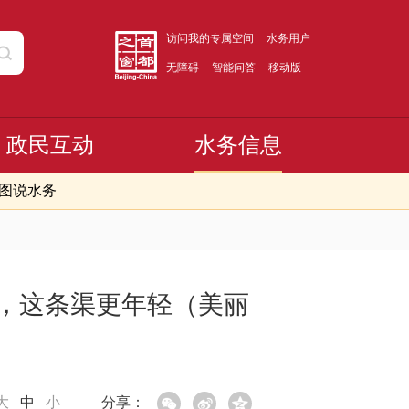
访问我的专属空间
水务用户
无障碍
智能问答
移动版
政民互动
水务信息
图说水务
年，这条渠更年轻（美丽
大
中
小
分享：