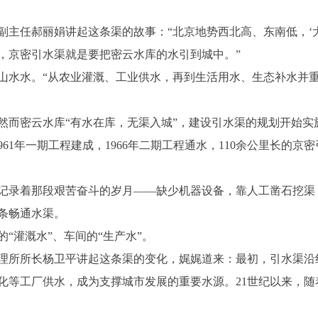
任郝丽娟讲起这条渠的故事：“北京地势西北高、东南低，‘大
，京密引水渠就是要把密云水库的水引到城中。”
水水。“从农业灌溉、工业供水，再到生活用水、生态补水并
密云水库“有水在库，无渠入城”，建设引水渠的规划开始实施。
961年一期工程建成，1966年二期工程通水，110余公里长的
录着那段艰苦奋斗的岁月——缺少机器设备，靠人工凿石挖渠
条畅通水渠。
灌溉水”、车间的“生产水”。
所所长杨卫平讲起这条渠的变化，娓娓道来：最初，引水渠沿线
石化等工厂供水，成为支撑城市发展的重要水源。21世纪以来，