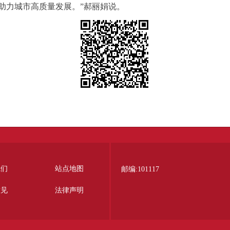
助力城市高质量发展。”郝丽娟说。
我们
站点地图
邮编:101117
意见
法律声明