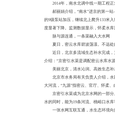
2014年，南水北调中线一期工程正
郝丽娟介绍，“南水”进京的第一站—
的9级泵站加压，继续北上爬升133米
度显著下降。监测数据显示，怀柔水库流
脉与源连通，一条渠融入大水网
夏日，密云水库碧波荡漾。不远处的
近日，北京多流域生态补水完成，为
介绍：“京密引水渠是调配密云水库水
美丽北京，清水沁润。高效生态补水
北京市水务局有关负责人介绍，水网主
大河流，“九源”指密云、官厅、怀柔
京密引水渠成为北京水网的一部分。郝
水的同时，能为19条河流、桃峪口水库
一张水网互联互通，水生态环境向好