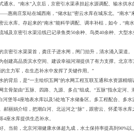
式通水。“南水”入京后，京密引水渠承担起水源调配、输水供水
—惠南庄泵站在城西南，“储水缸”密云水库在城东北。“南水”
入密云水库。存起来的“南水”能科学调配、调丰补枯，如今，“南
域及京密引水渠沿线已记录鱼类50余种、鸟类40余种、大型水
京密引水渠渠首，龚庄子进水闸，闸门抬升，清水涌入渠道。
创建高品质滨水空间、建设幸福河湖提供了有力支撑。北京市
源的主力军，在生态补水中发挥了关键作用。”
的背后，是“一主绘织五网”的水网工程互联互通和水资源精细
骨架由“五脉、四路、九源、多点”组成。“五脉”指永定河、
、白河堡等4座地表水库以及5处地下水储备区。多工程配合、多
丽娟介绍，把潮白河、北运河之“脉”，跟密云、怀柔等水库之
等4座水库提供生态补水。
。当前，北京河湖健康水体超九成，水土保持率提高到90%以