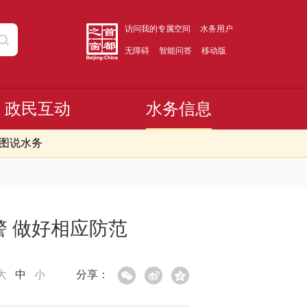
访问我的专属空间
水务用户
无障碍
智能问答
移动版
政民互动
水务信息
图说水务
 做好相应防范
大
中
小
分享：