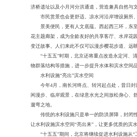
济桥遗址以及小月河分洪通道，营造兼具自然与
市民赏景也会更舒适。凉水河沿岸增设厕所、
景美便民，更有人文底蕴。西起西三环，东至海
花主题廊架，成为全龄友好的共享客厅、水岸花
变迁故事。人们来此不仅可以漫步樱花步道、远
“十五五”时期，北京还将重点改造永定河、清
物群落结构等措施，进一步提升水体和滨水空间
水利设施“亮出”滨水空间
今年4月，南长河终点、转河起点处，昔日封闭
闲漫步、临岸观景，在绿意水光之间放松身心、
遛弯之地。
传统的水利设施只是单一的防洪屏障，封闭性强
让水利设施滨水空间“亮出来”，让更多优质的滨
“十五五”期间，北京将继续促进水利设施从“工