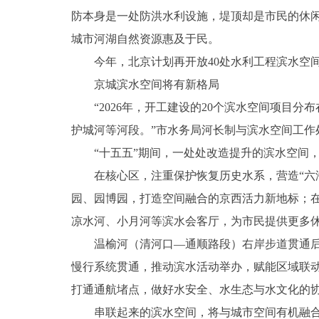
防本身是一处防洪水利设施，堤顶却是市民的休
城市河湖自然资源惠及于民。
今年，北京计划再开放40处水利工程滨水空间
京城滨水空间将有新格局
“2026年，开工建设的20个滨水空间项目分
护城河等河段。”市水务局河长制与滨水空间工作
“十五五”期间，一处处改造提升的滨水空间，
在核心区，注重保护恢复历史水系，营造“六海
园、园博园，打造空间融合的京西活力新地标；
凉水河、小月河等滨水会客厅，为市民提供更多
温榆河（清河口—通顺路段）右岸步道贯通后，
慢行系统贯通，推动滨水活动举办，赋能区域联
打通通航堵点，做好水安全、水生态与水文化的
串联起来的滨水空间，将与城市空间有机融合