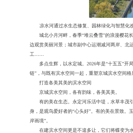
凉水河通过水生态修复、园林绿化与智慧化改
城北小月河畔，春季“堆云叠雪”的浪漫樱花长
边观赏美丽河景；城市副中心运潮减河两岸、北运
工……
多点生辉，以水定城。2026年是“十五五”开
链”，与既有滨水空间一起，重塑京城滨水空间格
打造各美其美的滨水空间
京城滨水空间，各有韵味，各美其美。
有的美在生态。永定河乐活中堤，水草丰茂引来
身，是观鸟爱好者的“心头好”。有的美在景致。
岸画境”。
在建滨水空间更是不遑多让，它们将蝶变为水清