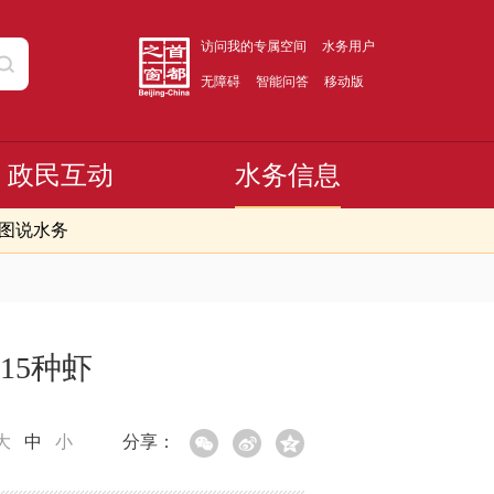
访问我的专属空间
水务用户
无障碍
智能问答
移动版
政民互动
水务信息
图说水务
15种虾
大
中
小
分享：