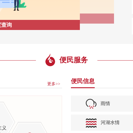
结果公示
度查询
便民服务
便民信息
更多>>
雨情
河湖水情
主义